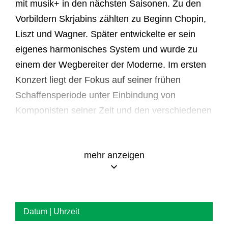
mit musik+ in den nächsten Saisonen. Zu den
Vorbildern Skrjabins zählten zu Beginn Chopin,
Liszt und Wagner. Später entwickelte er sein
eigenes harmonisches System und wurde zu
einem der Wegbereiter der Moderne. Im ersten
Konzert liegt der Fokus auf seiner frühen
Schaffensperiode unter Einbindung von
Komponisten seiner Zeit und den verschiedenen
Einflüssen auf und durch ihn. In der
Klaviersonate Nr. 1 op. 6
sind es Referenzen an
mehr anzeigen
Liszt, Chopin und Brahms.
Der letzte Satz ist ein Trauermarsch, die
gesamte Sonate ein
Grollen gegen das
Datum | Uhrzeit
Schicksal und gegen Gott,
als Referenz dazu