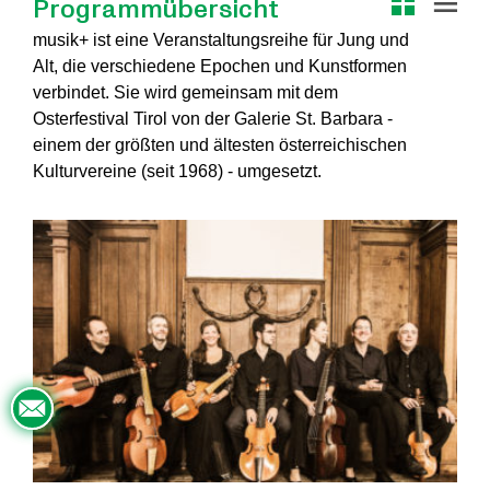
Programmübersicht
musik+ ist eine Veranstaltungsreihe für Jung und
Alt, die verschiedene Epochen und Kunstformen
verbindet. Sie wird gemeinsam mit dem
Osterfestival Tirol von der Galerie St. Barbara -
einem der größten und ältesten österreichischen
×
Kulturvereine (seit 1968) - umgesetzt.
Diese Webseite verwendet Cookies.
Wir verwenden Cookies, um die Benutzerfreundlichkeit unserer
Website zu verbessern. Durch die weitere Nutzung unserer Webseite
stimmen Sie der Verwendung von Cookies gemäß unserer Cookie-
Richtlinie zu.
Weitere Informationen
UNBEDINGT ERFORDERLICH
PERFORMANCE
TARGETING
FUNKTIONALITÄT
DETAILS ANZEIGEN
ALLE AKZEPTIEREN
ALLE ABLEHNEN
POWERED BY COOKIESCRIPT