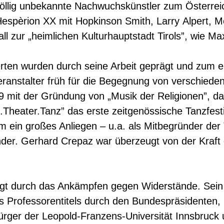
völlig unbekannte Nachwuchskünstler zum Österreich
Hespèrion XX mit Hopkinson Smith, Larry Alpert, M
l zur „heimlichen Kulturhauptstadt Tirols”, wie Ma
rten wurden durch seine Arbeit geprägt und zum e
anstalter früh für die Begegnung von verschieden
mit der Gründung von „Musik der Religionen”, das j
z.Theater.Tanz” das erste zeitgenössische Tanzfest
hm ein großes Anliegen – u.a. als Mitbegründer der Ti
nder. Gerhard Crepaz war überzeugt von der Kraft 
eprägt durch das Ankämpfen gegen Widerstände. Sein
des Professorentitels durch den Bundespräsidenten,
ger der Leopold-Franzens-Universität Innsbruck u