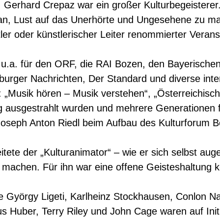
ln. Gerhard Crepaz war ein großer Kulturbegeiste
an, Lust auf das Unerhörte und Ungesehene zu mach
tler oder künstlerischer Leiter renommierter Verans
z u.a. für den ORF, die RAI Bozen, den Bayerisch
zburger Nachrichten, Der Standard und diverse inter
: „Musik hören – Musik verstehen“, „Österreichisc
g ausgestrahlt wurden und mehrere Generationen f
Joseph Anton Riedl beim Aufbau des Kulturforum B
itete der „Kulturanimator“ – wie er sich selbst au
u machen. Für ihn war eine offene Geisteshaltung 
 György Ligeti, Karlheinz Stockhausen, Conlon Na
us Huber, Terry Riley und John Cage waren auf Ini