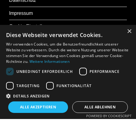
Datenschutz
Impressum
Cookie-Einstellungen
×
Diese Webseite verwendet Cookies.
Wir verwenden Cookies, um die Benutzerfreundlichkeit unserer
Website zu verbessern. Durch die weitere Nutzung unserer Webseite
stimmen Sie der Verwendung von Cookies gemäß unserer Cookie-
Zu Osterfestival Tirol
Richtlinie zu.
Weitere Informationen
Presse
UNBEDINGT ERFORDERLICH
PERFORMANCE
Jobs
TARGETING
FUNKTIONALITÄT
DETAILS ANZEIGEN
In Memoriam: Gerhard Crepaz
ALLE AKZEPTIEREN
ALLE ABLEHNEN
POWERED BY COOKIESCRIPT