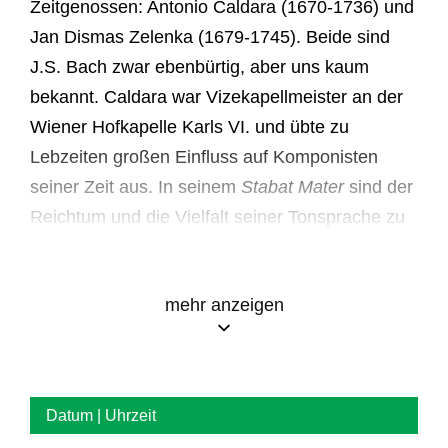
Zeitgenossen: Antonio Caldara (1670-1736) und
Jan Dismas Zelenka (1679-1745). Beide sind
J.S. Bach zwar ebenbürtig, aber uns kaum
bekannt. Caldara war Vizekapellmeister an der
Wiener Hofkapelle Karls VI. und übte zu
Lebzeiten großen Einfluss auf Komponisten
seiner Zeit aus. In seinem
Stabat Mater
sind der
Reichtum und die Vielfalt seiner Tonsprache zu
hören. Zelenka diente am Hof in Dresden und
war unter den Musikern sehr geachtet. Sein
mehr anzeigen
Statio quadruplex
pro Processione Theophorica
ZWV 158 entstand 1709 und ist eines seiner
frühesten erhaltenen Werke. Es enthält bereits
alle typischen Merkmale: tiefe Emotionalität,
Datum | Uhrzeit
einen raffinierten Kontrapunkt, Gespür für die