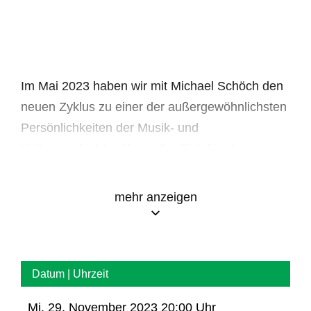
Im Mai 2023 haben wir mit Michael Schöch den
neuen Zyklus zu einer der außergewöhnlichsten
Persönlichkeiten der Musik- und
Kulturgeschichte, Alexander Skrjabin, begonnen.
Schon zu Lebzeiten polarisierte er. Von seinen
Anhängern wurde er fast wie ein Messias
mehr anzeigen
verehrt, seine Gegner nannten ihn schon früh
einen größenwahnsinnigen Hochstapler. Auch
wenn die Serie, chronologisch aufgebaut, als
Einheit gesehen werden kann, steht jeder Abend
Datum | Uhrzeit
für sich allein. Waren alle Komponisten
Mi, 29. November 2023 20:00 Uhr