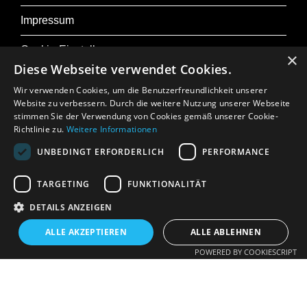
Armonico Tributo Consort
Impressum
Brigitte Täubl – Barockvioline
Heidi Gröger – Altgambe
Cookie-Einstellungen
×
Christoph Urbanetz – Bassgambe
Diese Webseite verwendet Cookies.
Dane Roberts – Violone
Wir verwenden Cookies, um die Benutzerfreundlichkeit unserer
Website zu verbessern. Durch die weitere Nutzung unserer Webseite
Barbora Hulcovà – Renaissancelaute und
stimmen Sie der Verwendung von Cookies gemäß unserer Cookie-
Zu Osterfestival Tirol
Theorbe
Richtlinie zu.
Weitere Informationen
Ltg: Lorenz Duftschmid – Diskant- und
Presse
UNBEDINGT ERFORDERLICH
PERFORMANCE
Bassgambe
Jobs
TARGETING
FUNKTIONALITÄT
DETAILS ANZEIGEN
In Memoriam: Gerhard Crepaz
ALLE AKZEPTIEREN
ALLE ABLEHNEN
POWERED BY COOKIESCRIPT