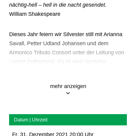
nächtig-hell – hell in die nacht gesendet.
William Shakespeare
Dieses Jahr feiern wir Silvester still mit Arianna
Savall, Petter Udland Johansen und dem
Armonico Tributo Consort unter der Leitung von
Lorenz Duftschmid. Es ist eine sinnliche
Anrufung der Nacht und führt musikalisch nach
Spanien, England, Frankreich und Deutschland
mehr anzeigen
mit Werken von Dowland, Holborne, Purcell,
Cabezón, Cáceres, Charpentier, Lassus,
Schein, Albert und Hammerschmidt. Von u.a.
der grotesken Nachtwache und dem
Lullaby
Datum | Uhrzeit
(Wiegenlied) Dowlands über Purcells Vertonung
der berühmten Szene des
Fr, 31. Dezember 2021 20:00 Uhr
Sommernachtstraum
,