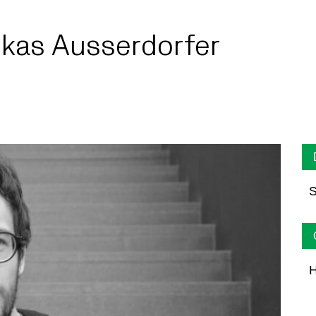
kas Ausserdorfer
S
H