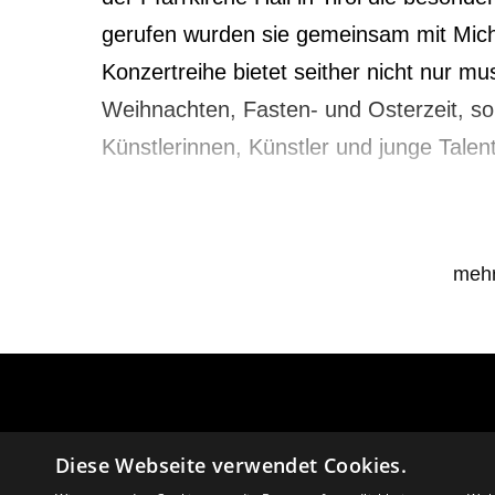
gerufen wurden sie gemeinsam mit Mic
Konzertreihe bietet seither nicht nur mu
Weihnachten, Fasten- und Osterzeit, son
Künstlerinnen, Künstler und junge Talen
Programm:
mehr
Nicolas DE GRIGNY (1672-1703)
Ave maris stella
1. Plein Jeu à 5
2. Fugue à 5
AGB
Zu Osterf
3. Duo
Diese Webseite verwendet Cookies.
4. Dialogue sur les grands Jeux