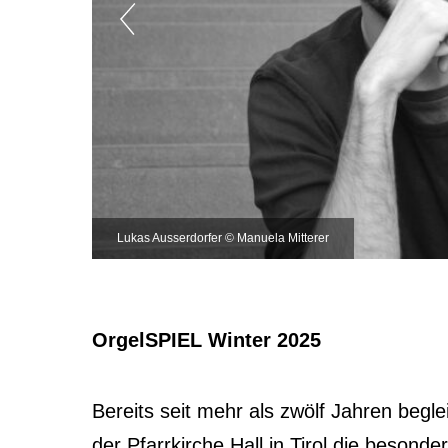
Lukas Ausserdorfer © Manuela Mitterer
OrgelSPIEL Winter 2025
Bereits seit mehr als zwölf Jahren begle
der Pfarrkirche Hall in Tirol die besond