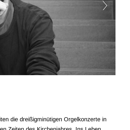
Orge
iten die dreißigminütigen Orgelkonzerte in
eren Zeiten des Kirchenjahres. Ins Leben