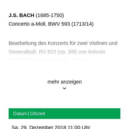
J.S. BACH
(1685-1750)
Concerto a-Moll, BWV 593 (1713/14)
Bearbeitung des Konzerts für zwei Violinen und
Generalbaß, RV 522 (op. 3/6) von Antonio
Vivaldi (Allegro) – Adagio – Allegro
aus
Orgelbüchlein
, BWV 599-644
mehr anzeigen
Das alte Jahr vergangen ist, BWV 614
Datum | Uhrzeit
Sa, 29. Dezember 2018 11:00 Uhr