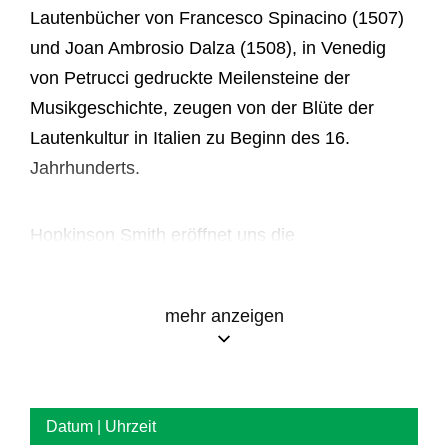
Lautenbücher von Francesco Spinacino (1507)
und Joan Ambrosio Dalza (1508), in Venedig
von Petrucci gedruckte Meilensteine der
Musikgeschichte, zeugen von der Blüte der
Lautenkultur in Italien zu Beginn des 16.
Jahrhunderts.
Hopkinson Smith eröffnet uns die
unterschiedlichen Charaktere: Spinacinos
Ricercare,
im polyphonen Stil des späten 15.
mehr anzeigen
Jahrhunderts verfasst, könnten Geschichten von
Soldaten und Seeleuten ferner Länder
thematisieren sowie dem Schmerz von Liebe
und Verlust nachgehen. Dalzas Stücke sind
Datum | Uhrzeit
meist direkt von populären Tänzen inspiriert, die