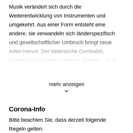
Musik verändert sich durch die
Weiterentwicklung von Instrumenten und
umgekehrt. Aus einer Form entsteht eine
andere, sie verwandeln sich länderspezifisch
und gesellschaftlicher Umbruch bringt neue
Arten hervor. Der italienische Cembalist,
Organist und Dirigent Lorenzo Ghielmi – auch
Gründungsmitglied von Il Giardino Armonico –
gibt uns mit Hilfe von unterschiedlichen Cembali
mehr anzeigen
des Tirolers Herbert Kuen einen Einblick in die
Kunst des Instrumentenbaus. 1940 in Innsbruck
geboren, studierte Kuen Forstwirtschaft und
Corona-Info
Orgel, sein erstes Instrument verfertigte er mit
Bitte beachten Sie, dass derzeit folgende
22 Jahren, mittlerweile sind es über 40. Neben
Regeln gelten:
italienischen und niederländischen