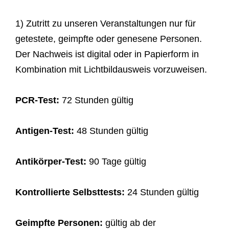
Tasteninstrumenten, baute Kuen auch flämische
1) Zutritt zu unseren Veranstaltungen nur für
und deutsche nach.
getestete, geimpfte oder genesene Personen.
Der Nachweis ist digital oder in Papierform in
Italien und Flandern waren im 16. und 17.
Kombination mit Lichtbildausweis vorzuweisen.
Jahrhundert europäische Zentren des
Cembalobaus. Zu den bekanntesten
PCR-Test:
72 Stunden gültig
Konstruktionshäusern gehörte in Antwerpen die
Familie Ruckers. Kuen hat u.a. von ihnen
Antigen-Test:
48 Stunden gültig
Kopien gemacht. Der Unterschied zwischen den
Ländern liegt in der Proportion, der Bauweise,
Antikörper-Test:
90 Tage gültig
im Material und als Konsequenz im
Klangcharakter, was Ghielmi über die Wahl der
Kontrollierte Selbsttests:
24 Stunden gültig
Kompositionen verdeutlicht.
Geimpfte Personen:
gültig ab der