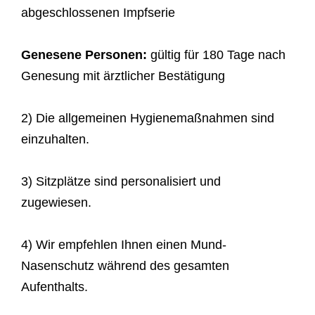
Besetzung:
abgeschlossenen Impfserie
Lorenzo Ghielmi – Cembali von Herbert Kuen
Genesene Personen:
gültig für 180 Tage nach
Genesung mit ärztlicher Bestätigung
2) Die allgemeinen Hygienemaßnahmen sind
einzuhalten.
3) Sitzplätze sind personalisiert und
zugewiesen.
4) Wir empfehlen Ihnen einen Mund-
Nasenschutz während des gesamten
Aufenthalts.