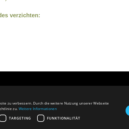
des verzichten:
estival Tirol
site zu verbessern. Durch die weitere Nutzung unserer Webseite
htlinie zu.
Weitere Informationen
TARGETING
FUNKTIONALITÄT