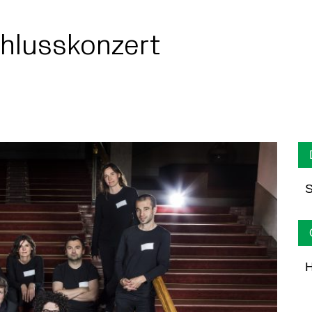
hlusskonzert
S
H