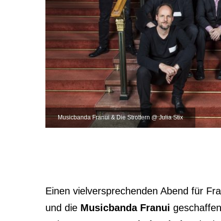
Musicbanda Franui & Die Strottern @ Julia Stix
Einen vielversprechenden Abend für Fr
und die
Musicbanda Franui
geschaffen