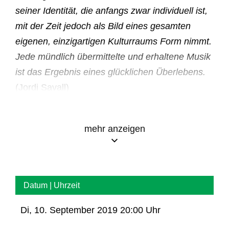
seiner Identität, die anfangs zwar individuell ist,
mit der Zeit jedoch als Bild eines gesamten
eigenen, einzigartigen Kulturraums Form nimmt.
Jede mündlich übermittelte und erhaltene Musik
ist das Ergebnis eines glücklichen Überlebens.
(Jordi Savall)
Mit seinem Ensemble Hespèrion XXI gilt Jordi
mehr anzeigen
Savall seit den Anfängen als Mittler zwischen
den Welten, Zeiten und Kontinenten. Ausgehend
von Spanien, beschäftigt er sich mit den
verschiedenen Kulturen, die Spanien
Datum | Uhrzeit
beeinflussten – u.a. die arabische, die der
Di, 10. September 2019 20:00 Uhr
Romas bis hin zu jener der Kelten. Mit Hilfe von
Quellen aus dem 17. Jahrhundert ist Savall