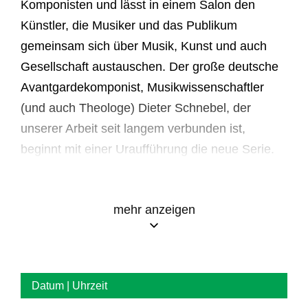
Komponisten und lässt in einem Salon den
Künstler, die Musiker und das Publikum
gemeinsam sich über Musik, Kunst und auch
Gesellschaft austauschen. Der große deutsche
Avantgardekomponist, Musikwissenschaftler
(und auch Theologe) Dieter Schnebel, der
unserer Arbeit seit langem verbunden ist,
beginnt mit einer Uraufführung die neue Serie.
Schnebels Werk ist vielseitig: in den frühen 50er
Jahren beschäftigte er sich bereits mit
mehr anzeigen
Klangprozessen zwischen Ton und Geräusch,
von den 60er bis zu den 80er Jahren
komponierte er zahlreiche Konzeptstücke zur
Befreiung des Materials (z.B. „Orchestra“,
Datum | Uhrzeit
symphonische Musik für mobile Musiker),