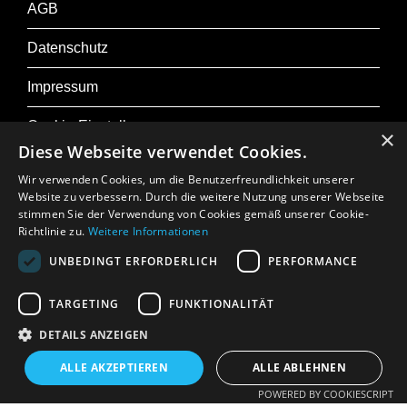
AGB
Michael Schöch, Hannes Chr. Hadwiger – Orgel
Peter Bombardelli – Akkordeon
Datenschutz
Impressum
Leider müssen wir für das Konzert eine
Cookie-Einstellungen
Programmänderung bekanntgeben: Die
×
Diese Webseite verwendet Cookies.
Uraufführung der „Toccata mit Fugen“ (Version
Wir verwenden Cookies, um die Benutzerfreundlichkeit unserer
2015 für Michael Schöch, Hannes Chr.
Website zu verbessern. Durch die weitere Nutzung unserer Webseite
Hadwiger und Michael Oberaigner) wird auf
stimmen Sie der Verwendung von Cookies gemäß unserer Cookie-
Zu Osterfestival Tirol
Richtlinie zu.
Weitere Informationen
einen noch zu bestimmenden Zeitpunkt
Presse
UNBEDINGT ERFORDERLICH
PERFORMANCE
verschoben. Wir bedauern, dass Michael
Oberaigner –
Jobs
TARGETING
FUNKTIONALITÄT
Solopaukist des Konzerthausorchesters Berlin –
DETAILS ANZEIGEN
In Memoriam: Gerhard Crepaz
deshalb nicht zu hören sein wird.
ALLE AKZEPTIEREN
ALLE ABLEHNEN
POWERED BY COOKIESCRIPT