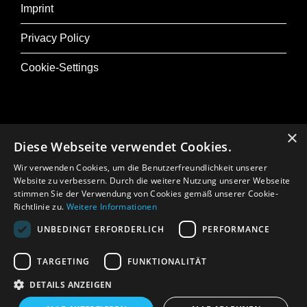
Imprint
Privacy Policy
Cookie-Settings
×
More About Osterfestival Tirol
Diese Webseite verwendet Cookies.
More About ORGELfest
Wir verwenden Cookies, um die Benutzerfreundlichkeit unserer
Website zu verbessern. Durch die weitere Nutzung unserer Webseite
stimmen Sie der Verwendung von Cookies gemäß unserer Cookie-
Press
Richtlinie zu.
Weitere Informationen
In Memoriam: Gerhard Crepaz
UNBEDINGT ERFORDERLICH
PERFORMANCE
TARGETING
FUNKTIONALITÄT
DETAILS ANZEIGEN